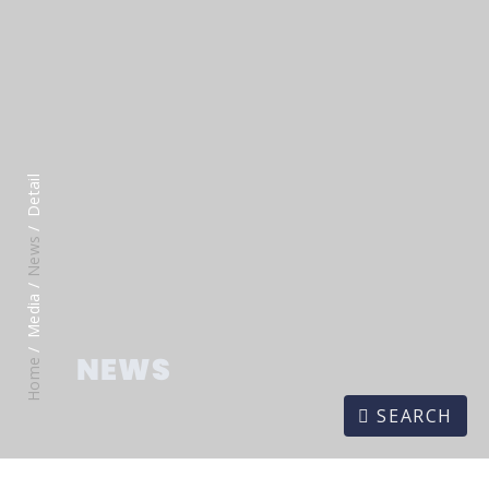
Detail
News
Media /
NEWS
Home
SEARCH