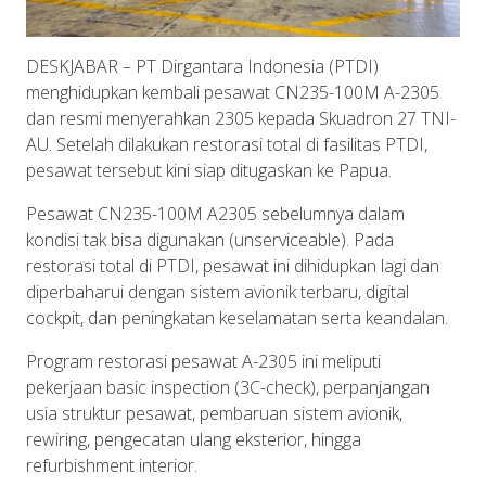
DESKJABAR
– PT
Dirgantara
Indonesia (PTDI)
menghidupkan
kembali
pesawat
CN235-100M A-2305
dan
resmi
menyerahkan
2305
kepada
Skuadron
27 TNI-
AU.
Setelah
dilakukan
restorasi
total di
fasilitas
PTDI,
pesawat
tersebut
kini
siap
ditugaskan
ke
Papua.
Pesawat
CN235-100M A2305
sebelumnya
dalam
kondisi
tak
bisa
digunakan
(unserviceable). Pada
restorasi
total di PTDI,
pesawat
ini
dihidupkan
lagi
dan
diperbaharui
dengan
sistem
avionik
terbaru
, digital
cockpit, dan
peningkatan
keselamatan
serta
keandalan
.
Program
restorasi
pesawat
A-2305
ini
meliputi
pekerjaan
basic inspection (3C-check),
perpanjangan
usia
struktur
pesawat
,
pembaruan
sistem
avionik
,
rewiring,
pengecatan
ulang
eksterior
,
hingga
refurbishment interior.