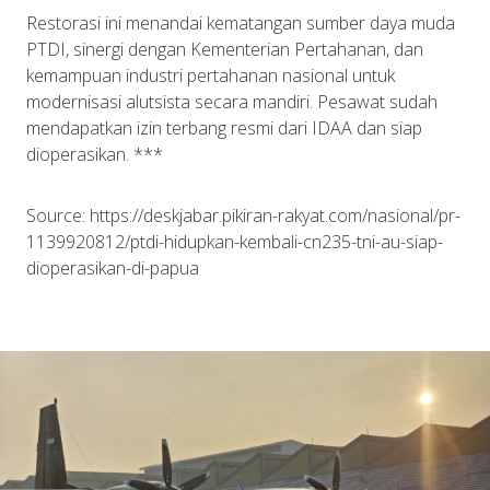
Restorasi
ini
menandai
kematangan
sumber
daya
muda
PTDI,
sinergi
dengan
Kementerian
Pertahanan
, dan
kemampuan
industri
pertahanan
nasional
untuk
modernisasi
alutsista
secara
mandiri
.
Pesawat
sudah
mendapatkan
izin
terbang
resmi
dari
IDAA dan
siap
dioperasikan
. ***
Source: https://deskjabar.pikiran-rakyat.com/nasional/pr-
1139920812/ptdi-hidupkan-kembali-cn235-tni-au-siap-
dioperasikan-di-papua