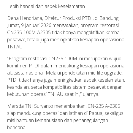
Lebih
handal
dan
aspek
keselamatan
Dena
Hendriana
,
Direktur
Produksi
PTDI, di Bandung,
Jumat
, 9
Januari
2026
mengatakan
, program
restorasi
CN235-100M A2305
tidak
hanya
mengaktifkan
kembali
pesawat
,
tetapi
juga
meningkatkan
kesiapan
operasional
TNI AU.
”Program
restorasi
CN235-100M
ini
merupakan
wujud
komitmen
PTDI
dalam
mendukung
kesiapan
operasional
alutsista
nasional
.
Melalui
pendekatan
mid-life upgrade,
PTDI
tidak
hanya
juga
meningkatkan
aspek
keselamatan
,
keandalan
,
serta
kompatibilitas
sistem
pesawat
dengan
kebutuhan
operasi
TNI AU
saat
ini
,”
ujarnya
.
Marsda
TNI
Suryanto
menambahkan
, CN-235 A-2305
siap
mendukung
operasi
dan
latihan
di Papua,
sekaligus
misi
bantuan
kemanusiaan
dan
penanggulangan
bencana
.